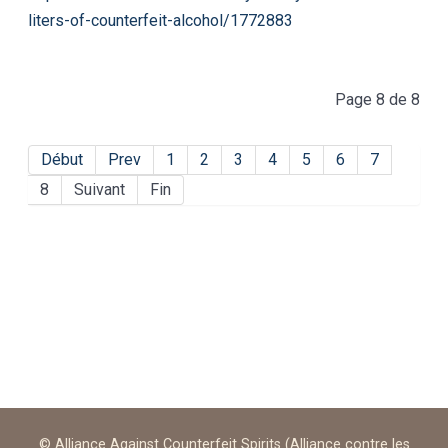
liters-of-counterfeit-alcohol/1772883
Page 8 de 8
Début
Prev
1
2
3
4
5
6
7
8
Suivant
Fin
© Alliance Against Counterfeit Spirits (Alliance contre les