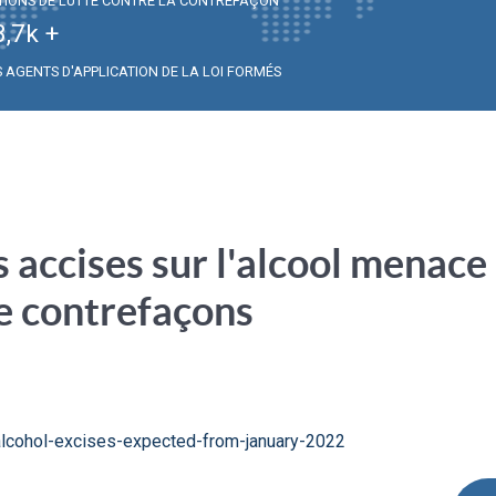
TIONS DE LUTTE CONTRE LA CONTREFAÇON
3,7
k +
S AGENTS D'APPLICATION DE LA LOI FORMÉS
 accises sur l'alcool menace
e contrefaçons
-alcohol-excises-expected-from-january-2022