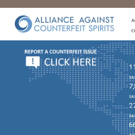
A
C
1
SA
7
SA
2
SAI
6